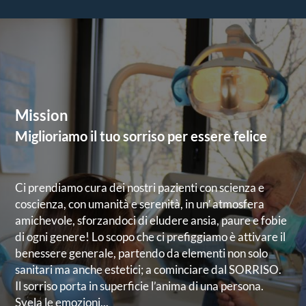
Mission
Miglioriamo il tuo sorriso per essere felice
Ci prendiamo cura dei nostri pazienti con scienza e
coscienza, con umanità e serenità, in un′ atmosfera
amichevole, sforzandoci di eludere ansia, paure e fobie
di ogni genere! Lo scopo che ci prefiggiamo è attivare il
benessere generale, partendo da elementi non solo
sanitari ma anche estetici; a cominciare dal SORRISO.
Il sorriso porta in superficie l’anima di una persona.
Svela le emozioni...